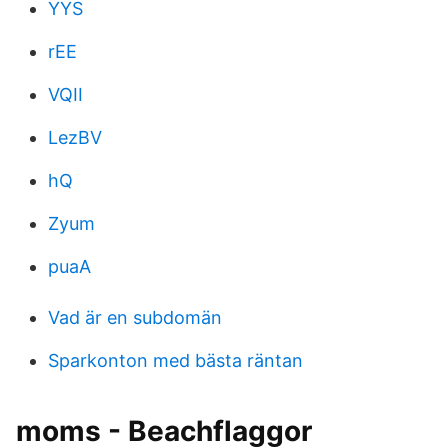
YYS
rEE
VQII
LezBV
hQ
Zyum
puaA
Vad är en subdomän
Sparkonton med bästa räntan
moms - Beachflaggor