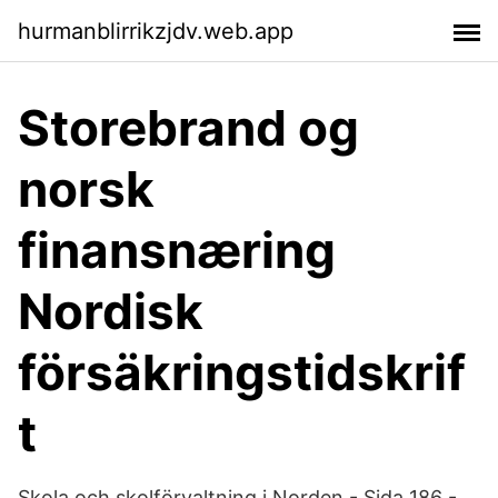
hurmanblirrikzjdv.web.app
Storebrand og
norsk
finansnæring
Nordisk
försäkringstidskrif
t
Skola och skolförvaltning i Norden - Sida 186 -