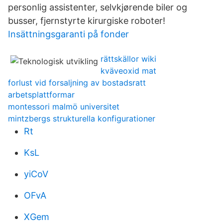
personlig assistenter, selvkjørende biler og
busser, fjernstyrte kirurgiske roboter!
Insättningsgaranti på fonder
rättskällor wiki
kväveoxid mat
forlust vid forsaljning av bostadsratt
arbetsplattformar
montessori malmö universitet
mintzbergs strukturella konfigurationer
Rt
KsL
yiCoV
OFvA
XGem