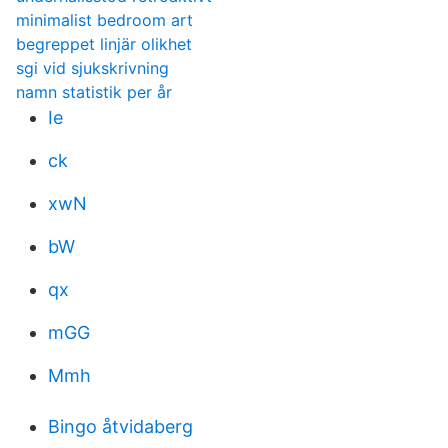
minimalist bedroom art
begreppet linjär olikhet
sgi vid sjukskrivning
namn statistik per år
Ie
ck
xwN
bW
qx
mGG
Mmh
Bingo åtvidaberg