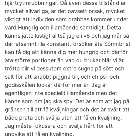
hjärtrytmrubbningar. Då även dessa tillstånd är
mycket allvarliga, är det oavsett orsak, mycket
viktigt att individen som drabbas kommer under
vård Hungrig och illamående samtidigt. Detta
känns jätte lustigt alltså jag e i v8 och jag mår så
därretsamnt illa konstant,försöker äta Sömnbrist
kan få dig att känna dig mer hungrig och därför
äta större portioner än vad du brukar.När vi är
trötta blir vi dessutom extra sugna på sött och
salt för att snabbt piggna till, och chips- och
godisskålen lockar därför mer än Jag är
egentligen inte speciellt illamående men det
känns som om jag ska spy. Det är som att jag på
gränsen till att få kväljningar och det är svårt att
både prata och svälja utan att få en kväljning.
Jag måste fokusera och svälja hårt för att
undvika att få en kväljning.