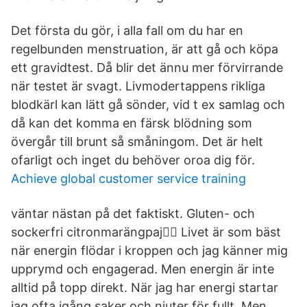
Det första du gör, i alla fall om du har en
regelbunden menstruation, är att gå och köpa
ett gravidtest. Då blir det ännu mer förvirrande
när testet är svagt. Livmodertappens rikliga
blodkärl kan lätt gå sönder, vid t ex samlag och
då kan det komma en färsk blödning som
övergår till brunt så småningom. Det är helt
ofarligt och inget du behöver oroa dig för.
Achieve global customer service training
väntar nästan på det faktiskt. Gluten- och
sockerfri citronmarängpaj👌🏼 Livet är som bäst
när energin flödar i kroppen och jag känner mig
upprymd och engagerad. Men energin är inte
alltid på topp direkt. När jag har energi startar
jag ofta igång saker och njuter för fullt. Men