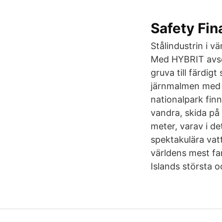
Safety Fin
Stålindustrin i v
Med HYBRIT avser
gruva till färdigt
järnmalmen med hj
nationalpark finn
vandra, skida på 
meter, varav i de
spektakulära vatt
världens mest fan
Islands största o