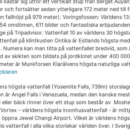
ll kastar sig utför ett vertikalt stup från berget Auyan
 och fortsätter sedan ytterligare 172 meter ned till f
 en fallhöjd på 979 meter). Voringsfossen: Världens 1
e 554 omdömen, 611 bilder och fantastiska erbjudanden
ge på Tripadvisor. Vattenfall 10 av världens 30 högsta
attenfall på klintkusten Ontika är Estlands högsta me
 Numera kan man titta på vattenfallet bredvid, som 
bild av skikten som bildats på jordklotet under 400 00
 meter är Munkforsen Klarälvens högsta naturliga vatt
ckieren
ens högsta vattenfall (Yosemite Falls, 739m) storsl
den är Angel Falls i Venezuela, medan den kanske mest 
od eller bäck rinner över ett stup som består av Mosh
Vortex - världens högsta inomhusvattenfall - är mitt
 öppna Jewel Changi Airport. Vilket är världens högst
s vattenfall i alla olika storlekar världen över. I Sveri