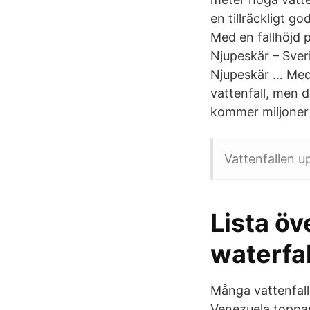
en tillräckligt g
Med en fallhöjd 
Njupeskär – Sveri
Njupeskär … Med e
vattenfall, men 
kommer miljoner
Vattenfallen u
Lista öve
waterfal
Många vattenfall 
Venezuela toppar 