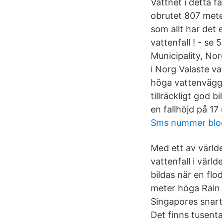
Vattnet i detta fa
obrutet 807 meter
som allt har det
vattenfall ! - s
Municipality, Nor
i Norg Valaste v
höga vattenvägg.
tillräckligt god 
en fallhöjd på 17
Sms nummer blo
Med ett av värld
vattenfall i värl
bildas när en fl
meter höga Rain 
Singapores snart
Det finns tusental