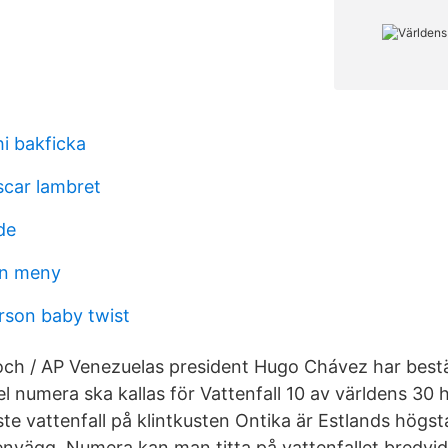
i bakficka
scar lambret
de
n meny
rson baby twist
och / AP Venezuelas president Hugo Chávez har best
l numera ska kallas för Vattenfall 10 av världens 30 
ste vattenfall på klintkusten Ontika är Estlands högs
nvägg. Numera kan man titta på vattenfallet bredvi