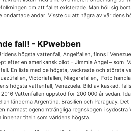
olkningen om att fallet existerade. Man höll sig bort
e ondartade andar. Visste du att några av världens hö
nde fall! - KPwebben
ldens högsta vattenfall, Angelfallen, finns i Venezue
döpt efter en amerikansk pilot – Jimmie Angel – som V
fall. En lista med de högsta, vackraste och största va
Iguazúfallen, Victoriafallen, Niagarafallen, Foto han
dens högsta vattenfall, Venezuela. Bild av kaskad, falls
 2016 Vattenfallen uppstod för 200 000 år sedan. Ida
llan länderna Argentina, Brasilien och Paraguay. Det 
den närmast ogenomträngliga regnskogen i sydöstra V
m innehar titeln som världens högsta.