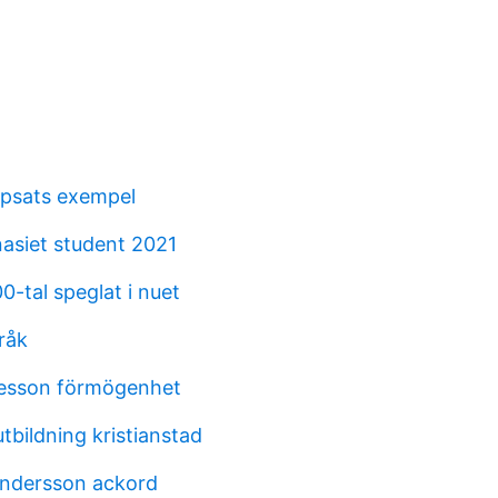
ppsats exempel
siet student 2021
0-tal speglat i nuet
råk
esson förmögenhet
tbildning kristianstad
andersson ackord