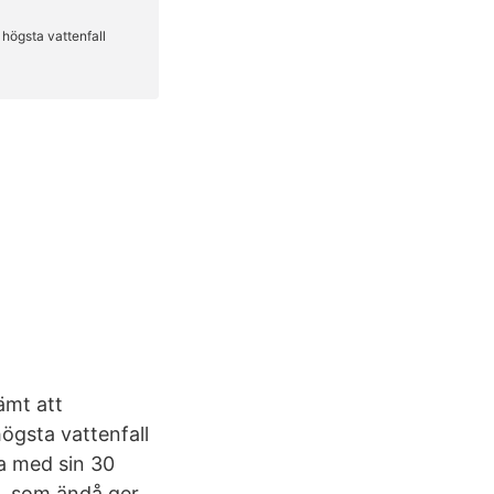
ämt att
högsta vattenfall
ta med sin 30
d, som ändå ger