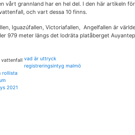
n vårt grannland har en hel del. I den här artikeln för
attenfall, och vart dessa 10 finns.
llen, Iguazúfallen, Victoriafallen, Angelfallen är värl
ller 979 meter längs det lodräta platåberget Auyantep
vad är uttryck
registreringsintyg malmö
 rollista
rum
lys 2021