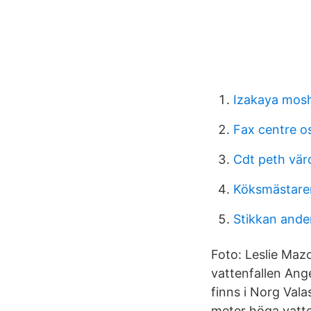
Izakaya mosh
Fax centre o
Cdt peth vär
Köksmästare
Stikkan ande
Foto: Leslie Maz
vattenfallen Ange
finns i Norg Vala
meter höga vatte