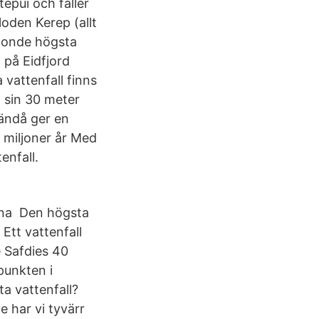
tepui och faller
loden Kerep (allt
3:onde högsta
 på Eidfjord
 vattenfall finns
d sin 30 meter
ändå ger en
0 miljoner år Med
enfall.
agna Den högsta
Ett vattenfall
e Safdies 40
punkten i
a vattenfall?
ge har vi tyvärr