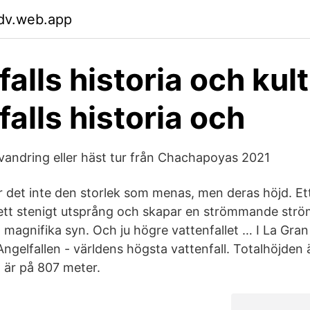
jdv.web.app
alls historia och kul
falls historia och
 vandring eller häst tur från Chachapoyas 2021
är det inte den storlek som menas, men deras höjd. Ett
tt stenigt utsprång och skapar en strömmande ström
 magnifika syn. Och ju högre vattenfallet … I La Gran
ngelfallen - världens högsta vattenfall. Totalhöjden
et är på 807 meter.