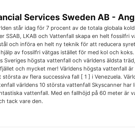
ancial Services Sweden AB - Ange
ärlden står idag för 7 procent av de totala globala kol
 SSAB, LKAB och Vattenfall skapa en helt fossilfri v
 stål och införa en helt ny teknik för att reducera syre
älp av fossilfri vätgas istället för med kol och koks. I
s Sveriges högsta vattenfall och världens äldsta träd
fjället och mycket mer! Världens högsta vattenfall är
t största av flera successiva fall [ 1 ] i Venezuela. Vä
enfall världens 10 största vattenfall Skyscanner har l
tastiska vattenfall. Med en fallhöjd på 60 meter är va
ch tack vare den.