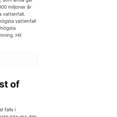
000 miljoner år
 vattenfall.
högsta vattenfall
s högsta
mning. Hit
st of
 falls i
sste inte ens den