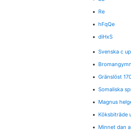
Re
hFqQe
diHxS
Svenska c u
Bromangymna
Gränslöst 170
Somaliska sp
Magnus helg
Köksbiträde u
Minnet dan 