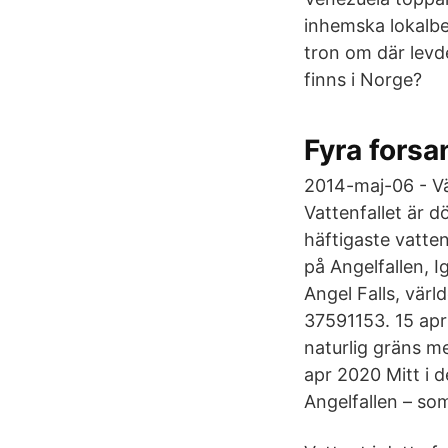
inhemska lokalbef
tron om där levd
finns i Norge?
Fyra forsa
2014-maj-06 - Vär
Vattenfallet är 
häftigaste vatten
på Angelfallen, 
Angel Falls, värl
37591153. 15 apr
naturlig gräns me
apr 2020 Mitt i 
Angelfallen – so