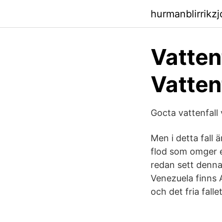
hurmanblirrikz
Vattenf
Vatten
Gocta vattenfall
Men i detta fall 
flod som omger e
redan sett denna
Venezuela finns A
och det fria fall