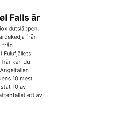
l Falls är
dioxidutsläppen.
ärdekedja från
t från
 Fulufjällets
, här kan du
 Angelfallen
rldens 10 mest
istat 10 av
ttenfallet ett av