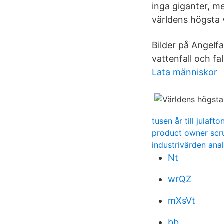
inga giganter, me
världens högsta v
Bilder på Angelfa
vattenfall och fa
Lata människor
tusen år till julafton
product owner sc
industrivärden ana
Nt
wrQZ
mXsVt
bb