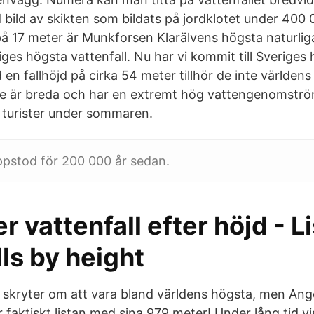
od bild av skikten som bildats på jordklotet under 400 
på 17 meter är Munkforsen Klarälvens högsta naturliga
ges högsta vattenfall. Nu har vi kommit till Sveriges 
n fallhöjd på cirka 54 meter tillhör de inte världen
de är breda och har en extremt hög vattengenomströ
 turister under sommaren.
ppstod för 200 000 år sedan.
r vattenfall efter höjd - Li
ls by height
skryter om att vara bland världens högsta, men Angel
faktiskt listan med sina 979 meter! Under lång tid vi