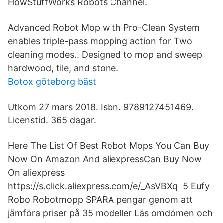
HowStuffWorks Robots Channel.
Advanced Robot Mop with Pro-Clean System
enables triple-pass mopping action for Two
cleaning modes.. Designed to mop and sweep
hardwood, tile, and stone.
Botox göteborg bäst
Utkom 27 mars 2018. Isbn. 9789127451469.
Licenstid. 365 dagar.
️Here The List Of Best Robot Mops You Can Buy
Now On Amazon And aliexpressCan Buy Now
On aliexpress
️https://s.click.aliexpress.com/e/_AsVBXq ️ 5 Eufy
Robo Robotmopp SPARA pengar genom att
jämföra priser på 35 modeller Läs omdömen och