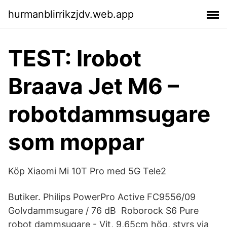
hurmanblirrikzjdv.web.app
TEST: Irobot
Braava Jet M6 –
robotdammsugare
som moppar
Köp Xiaomi Mi 10T Pro med 5G Tele2
Butiker. Philips PowerPro Active FC9556/09
Golvdammsugare / 76 dB Roborock S6 Pure
robot dammsugare - Vit, 9,65cm hög, styrs via