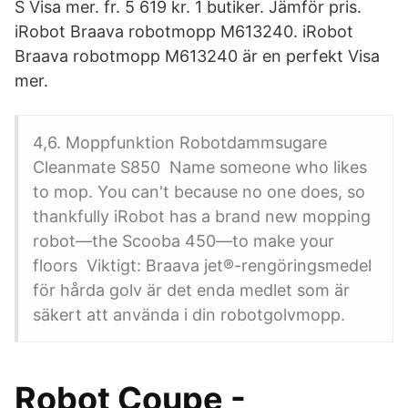
S Visa mer. fr. 5 619 kr. 1 butiker. Jämför pris.
iRobot Braava robotmopp M613240. iRobot
Braava robotmopp M613240 är en perfekt Visa
mer.
4,6. Moppfunktion Robotdammsugare
Cleanmate S850 Name someone who likes
to mop. You can't because no one does, so
thankfully iRobot has a brand new mopping
robot—the Scooba 450—to make your
floors Viktigt: Braava jet®-rengöringsmedel
för hårda golv är det enda medlet som är
säkert att använda i din robotgolvmopp.
Robot Coupe -